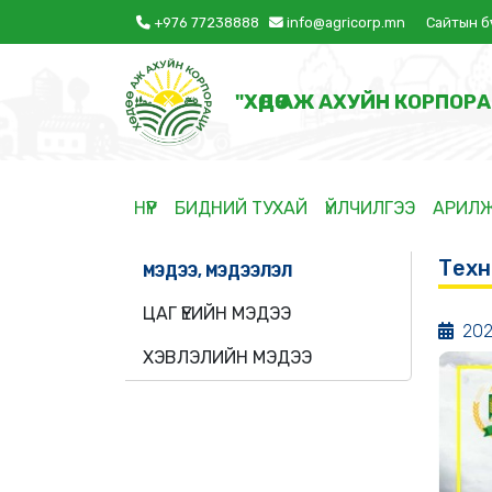
+976 77238888
info@agricorp.mn
Сайтын б
"ХӨДӨӨ АЖ АХУЙН КОРПОРА
НҮҮР
БИДНИЙ ТУХАЙ
ҮЙЛЧИЛГЭЭ
АРИЛ
Техни
МЭДЭЭ, МЭДЭЭЛЭЛ
ЦАГ ҮЕИЙН МЭДЭЭ
202
ХЭВЛЭЛИЙН МЭДЭЭ