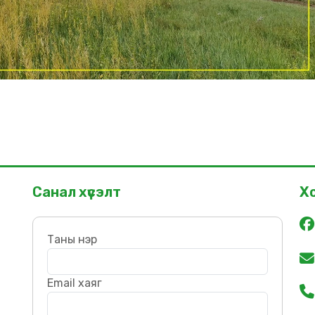
Санал хүсэлт
Х
Таны нэр
Email хаяг