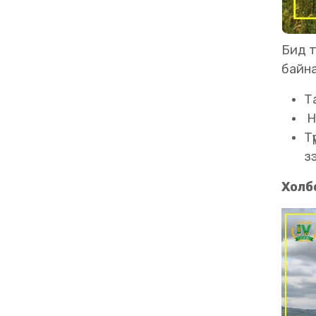
Бид т
байна
Т
Н
Т
з
Холб