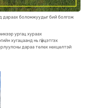
нчад дараах боломжуудыг бий болгож
никээр ургац хураах
ийн хугацаанд нь гүйцэтгэх
борлуулсны дараа төлөх нөхцөлтэй