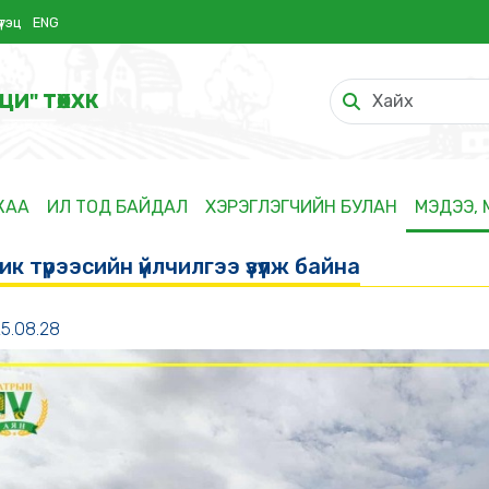
үтэц
ENG
ЦИ" ТӨХХК
ЖАА
ИЛ ТОД БАЙДАЛ
ХЭРЭГЛЭГЧИЙН БУЛАН
МЭДЭЭ,
к түрээсийн үйлчилгээ үзүүлж байна
5.08.28