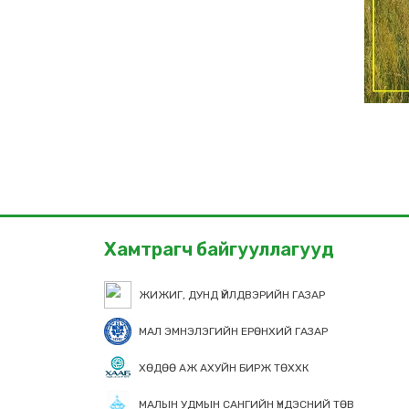
Хамтрагч байгууллагууд
ЖИЖИГ, ДУНД ҮЙЛДВЭРИЙН ГАЗАР
МАЛ ЭМНЭЛЭГИЙН ЕРӨНХИЙ ГАЗАР
ХӨДӨӨ АЖ АХУЙН БИРЖ ТӨХХК
МАЛЫН УДМЫН САНГИЙН ҮНДЭСНИЙ ТӨВ