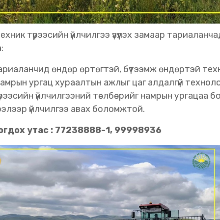
ехник түрээсийн үйлчилгээ үзүүлэх замаар тариала
:
ариаланчид өндөр өртөгтэй, бүтээмж өндөртэй тех
амрын ургац хураалтын ажлыг цаг алдалгүй технолог
үрээсийн үйлчилгээний төлбөрийг намрын ургацаа 
ээлээр үйлчилгээ авах боломжтой.
огдох утас : 77238888-1, 99998936