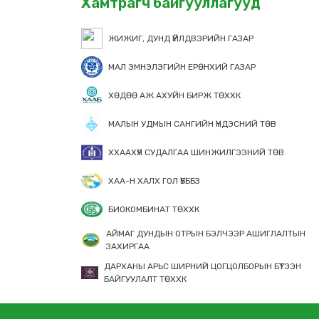
Хамтрагч байгууллагууд
ЖИЖИГ, ДУНД ҮЙЛДВЭРИЙН ГАЗАР
МАЛ ЭМНЭЛЭГИЙН ЕРӨНХИЙ ГАЗАР
ХӨДӨӨ АЖ АХУЙН БИРЖ ТӨХХК
МАЛЫН УДМЫН САНГИЙН ҮНДЭСНИЙ ТӨВ
ХХААХҮЯ СУДАЛГАА ШИНЖИЛГЭЭНИЙ ТӨВ
ХАА-Н ХАЛХ ГОЛ ҮБББЗ
БИОКОМБИНАТ ТӨХХК
АЙМАГ ДУНДЫН ОТРЫН БЭЛЧЭЭР АШИГЛАЛТЫН
ЗАХИРГАА
ДАРХАНЫ АРЬС ШИРНИЙ ЦОГЦОЛБОРЫН БҮТЭЭН
БАЙГУУЛАЛТ ТӨХХК