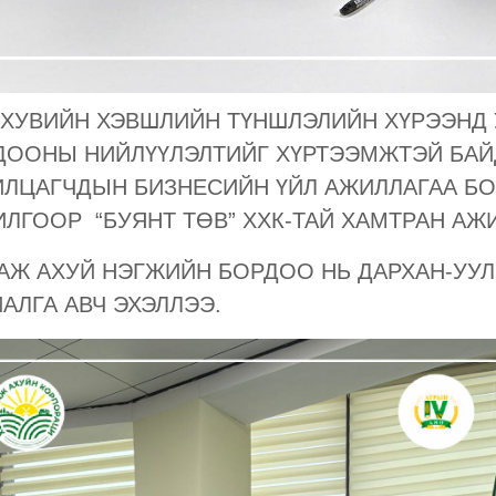
, ХУВИЙН ХЭВШЛИЙН ТҮНШЛЭЛИЙН ХҮРЭЭНД
ДООНЫ НИЙЛҮҮЛЭЛТИЙГ ХҮРТЭЭМЖТЭЙ БАЙ
ИЛЦАГЧДЫН БИЗНЕСИЙН ҮЙЛ АЖИЛЛАГАА Б
ЛГООР “БУЯНТ ТӨВ” ХХК-ТАЙ ХАМТРАН АЖ
 АЖ АХУЙ НЭГЖИЙН БОРДОО НЬ ДАРХАН-УУЛ
АЛГА АВЧ ЭХЭЛЛЭЭ.