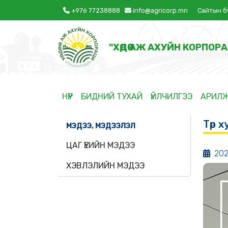
+976 77238888
info@agricorp.mn
Сайтын б
"ХӨДӨӨ АЖ АХУЙН КОРПОРА
НҮҮР
БИДНИЙ ТУХАЙ
ҮЙЛЧИЛГЭЭ
АРИЛ
Төр 
МЭДЭЭ, МЭДЭЭЛЭЛ
ЦАГ ҮЕИЙН МЭДЭЭ
202
ХЭВЛЭЛИЙН МЭДЭЭ