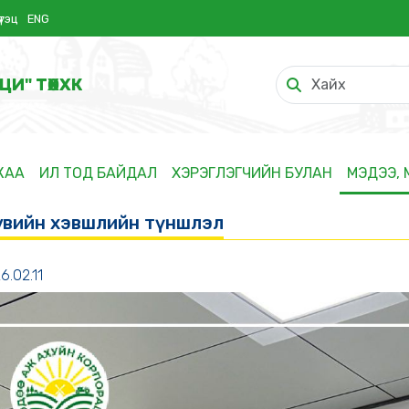
үтэц
ENG
ЦИ" ТӨХХК
ЖАА
ИЛ ТОД БАЙДАЛ
ХЭРЭГЛЭГЧИЙН БУЛАН
МЭДЭЭ,
хувийн хэвшлийн түншлэл
6.02.11