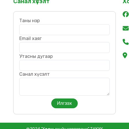
Санал хүсэлт
Х
Таны нэр
Email хаяг
Утасны дугаар
Санал хүсэлт