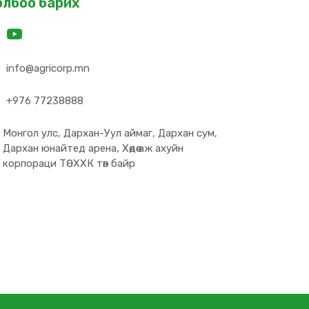
олбоо барих
info@agricorp.mn
+976 77238888
Монгол улс, Дархан-Уул аймаг, Дархан сум,
Дархан юнайтед арена, Хөдөө аж ахуйн
корпораци ТӨХХК төв байр