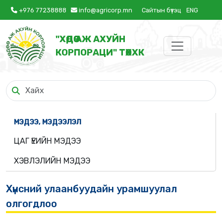
+976 77238888
info@agricorp.mn
Сайтын бүтэц
ENG
"ХӨДӨӨ АЖ АХУЙН
КОРПОРАЦИ" ТӨХХК
МЭДЭЭ, МЭДЭЭЛЭЛ
ЦАГ ҮЕИЙН МЭДЭЭ
ХЭВЛЭЛИЙН МЭДЭЭ
Хүнсний улаанбуудайн урамшуулал
олгогдлоо