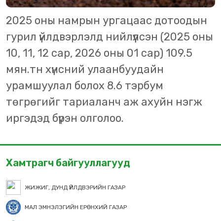
2025 оны намрын ургацаас дотоодын
гурил үйлдвэрлэлд нийлүүлсэн (2025 оны
10, 11, 12 сар, 2026 оны 01 сар) 109.5
мян.тн хүнсний улаанбуудайн
урамшуулал болох 8.6 тэрбум
төгрөгийг тариаланч аж ахуйн нэгж
иргэдэд бүрэн олголоо.
Хамтрагч байгууллагууд
ЖИЖИГ, ДУНД ҮЙЛДВЭРИЙН ГАЗАР
МАЛ ЭМНЭЛЭГИЙН ЕРӨНХИЙ ГАЗАР