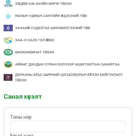
ХӨДӨӨ АЖ АХУЙН БИРЖ ТӨХХК
МАЛЫН УДМЫН САНГИЙН ҮНДЭСНИЙ ТӨВ
ХХААХҮЯ СУДАЛГАА ШИНЖИЛГЭЭНИЙ ТӨВ
ХАА-Н ХАЛХ ГОЛ ҮБББЗ
БИОКОМБИНАТ ТӨХХК
АЙМАГ ДУНДЫН ОТРЫН БЭЛЧЭЭР АШИГЛАЛТЫН ЗАХИРГАА
ДАРХАНЫ АРЬС ШИРНИЙ ЦОГЦОЛБОРЫН БҮТЭЭН БАЙГУУЛАЛТ
ТӨХХК
Санал хүсэлт
Таны нэр
Email хаяг