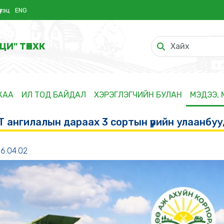
үтэц
ENG
ЦИ" ТӨХХК
ЖАА
ИЛ ТОД БАЙДАЛ
ХЭРЭГЛЭГЧИЙН БУЛАН
МЭДЭЭ,
 ангилалын дараах 3 сортын үрийн улаанбу
6.04.02