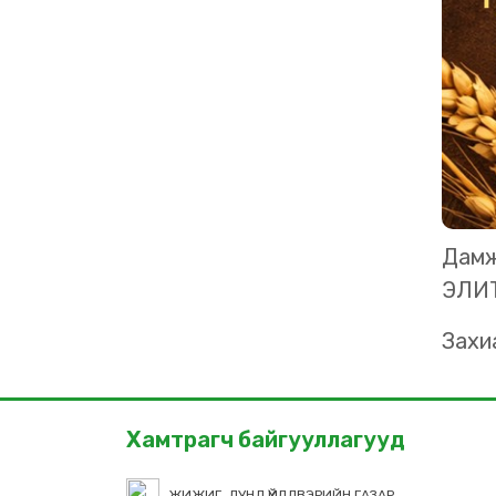
Дамж
ЭЛИТ
Захи
Хамтрагч байгууллагууд
ЖИЖИГ, ДУНД ҮЙЛДВЭРИЙН ГАЗАР