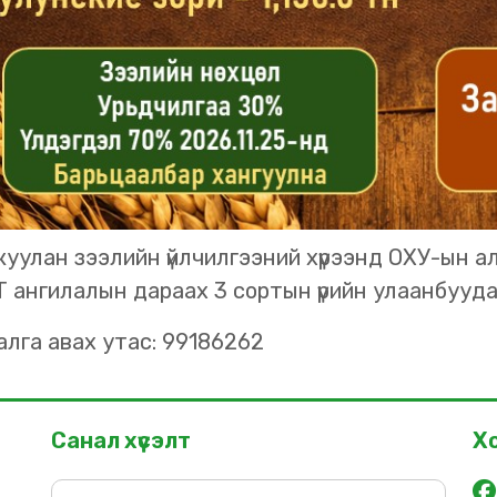
уулан зээлийн үйлчилгээний хүрээнд ОХУ-ын а
 ангилалын дараах 3 сортын үрийн улаанбууд
алга авах утас: 99186262
Санал хүсэлт
Х