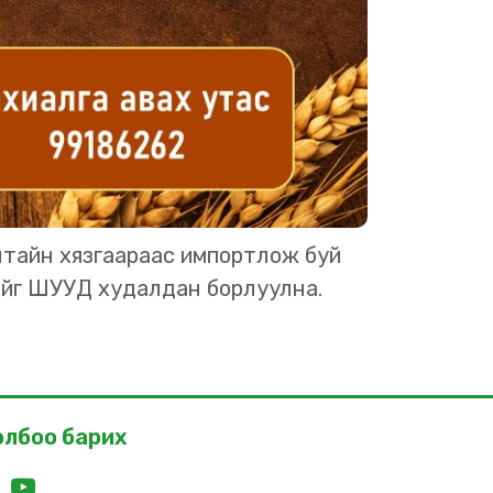
лтайн хязгаараас импортлож буй
айг ШУУД худалдан борлуулна.
олбоо барих