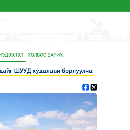
 МЭДЭЭЛЭЛ
ХОЛБОО БАРИХ
удайг ШУУД худалдан борлуулна.