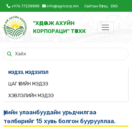
+976 77238888
info@agricorp.mn
Сайтын бүтэц
ENG
"ХӨДӨӨ АЖ АХУЙН
КОРПОРАЦИ" ТӨХХК
МЭДЭЭ, МЭДЭЭЛЭЛ
ЦАГ ҮЕИЙН МЭДЭЭ
ХЭВЛЭЛИЙН МЭДЭЭ
Үрийн улаанбуудайн урьдчилгаа
төлбөрийг 15 хувь болгон буурууллаа.