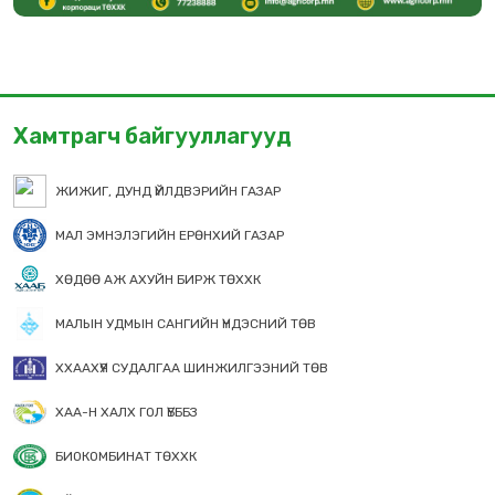
Хамтрагч байгууллагууд
ЖИЖИГ, ДУНД ҮЙЛДВЭРИЙН ГАЗАР
МАЛ ЭМНЭЛЭГИЙН ЕРӨНХИЙ ГАЗАР
ХӨДӨӨ АЖ АХУЙН БИРЖ ТӨХХК
МАЛЫН УДМЫН САНГИЙН ҮНДЭСНИЙ ТӨВ
ХХААХҮЯ СУДАЛГАА ШИНЖИЛГЭЭНИЙ ТӨВ
ХАА-Н ХАЛХ ГОЛ ҮБББЗ
БИОКОМБИНАТ ТӨХХК