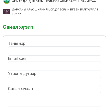
АЙМАГ ДУНДЫН ОТРЫН БЭЛЧЭЭР АШИГЛАЛТЫН ЗАХИРГАА
ДАРХАНЫ АРЬС ШИРНИЙ ЦОГЦОЛБОРЫН БҮТЭЭН БАЙГУУЛАЛТ
ТӨХХК
Санал хүсэлт
Таны нэр
Email хаяг
Утасны дугаар
Санал хүсэлт