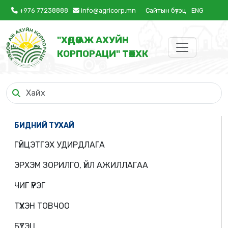
+976 77238888
info@agricorp.mn
Сайтын бүтэц
ENG
"ХӨДӨӨ АЖ АХУЙН
КОРПОРАЦИ" ТӨХХК
БИДНИЙ ТУХАЙ
ГҮЙЦЭТГЭХ УДИРДЛАГА
ЭРХЭМ ЗОРИЛГО, ҮЙЛ АЖИЛЛАГАА
ЧИГ ҮҮРЭГ
ТҮҮХЭН ТОВЧОО
БҮТЭЦ