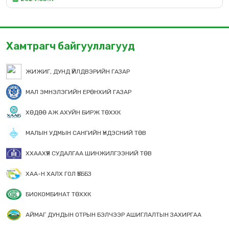
Хамтрагч байгууллагууд
ЖИЖИГ, ДУНД ҮЙЛДВЭРИЙН ГАЗАР
МАЛ ЭМНЭЛЭГИЙН ЕРӨНХИЙ ГАЗАР
ХӨДӨӨ АЖ АХУЙН БИРЖ ТӨХХК
МАЛЫН УДМЫН САНГИЙН ҮНДЭСНИЙ ТӨВ
ХХААХҮЯ СУДАЛГАА ШИНЖИЛГЭЭНИЙ ТӨВ
ХАА-Н ХАЛХ ГОЛ ҮБББЗ
БИОКОМБИНАТ ТӨХХК
АЙМАГ ДУНДЫН ОТРЫН БЭЛЧЭЭР АШИГЛАЛТЫН ЗАХИРГАА