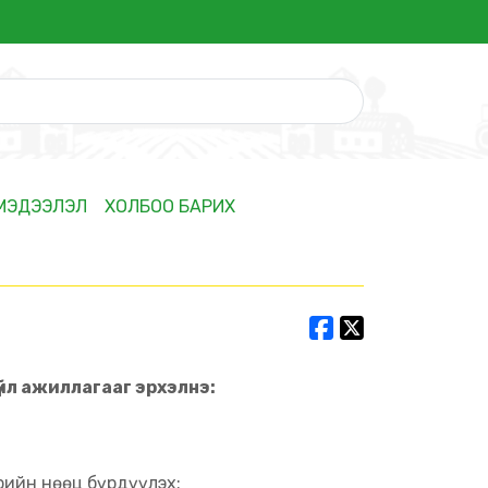
 МЭДЭЭЛЭЛ
ХОЛБОО БАРИХ
үйл ажиллагааг эрхэлнэ:
рийн нөөц бүрдүүлэх;