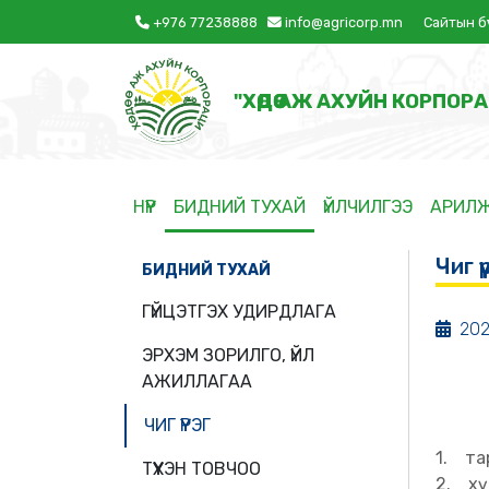
+976 77238888
info@agricorp.mn
Сайтын б
"ХӨДӨӨ АЖ АХУЙН КОРПОРА
НҮҮР
БИДНИЙ ТУХАЙ
ҮЙЛЧИЛГЭЭ
АРИЛ
Чиг үү
БИДНИЙ ТУХАЙ
ГҮЙЦЭТГЭХ УДИРДЛАГА
202
ЭРХЭМ ЗОРИЛГО, ҮЙЛ
АЖИЛЛАГАА
ЧИГ ҮҮРЭГ
1. та
ТҮҮХЭН ТОВЧОО
2. хү