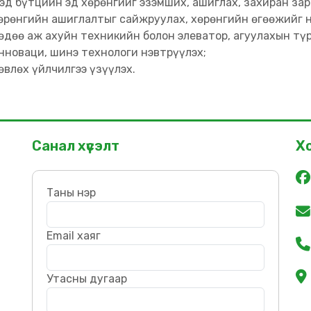
эд бүтцийн эд хөрөнгийг эзэмших, ашиглах, захиран зар
өрөнгийн ашиглалтыг сайжруулах, хөрөнгийн өгөөжийг н
өдөө аж ахуйн техникийн болон элеватор, агуулахын түр
нноваци, шинэ технологи нэвтрүүлэх;
өвлөх үйлчилгээ үзүүлэх.
Санал хүсэлт
Х
Таны нэр
Email хаяг
Утасны дугаар