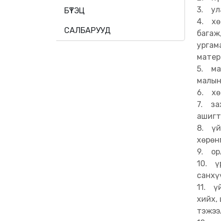
3. ул
БҮТЭЦ
4. хө
САЛБАРУУД
багаж
ургам
матер
5. ма
малын
6. хө
7. за
ашигт
8. үй
хөрөн
9. ор
10. ү
санхү
11. ү
хийх,
тэжээ