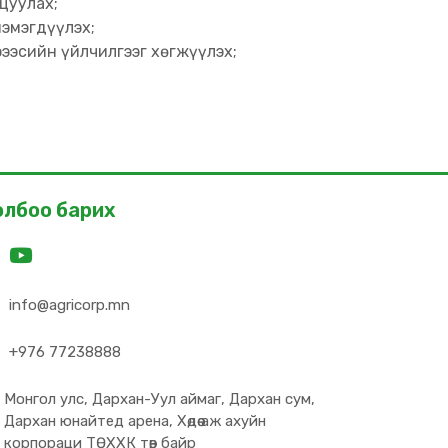
цуулах;
эмэгдүүлэх;
ээсийн үйлчилгээг хөгжүүлэх;
олбоо барих
info@agricorp.mn
+976 77238888
Монгол улс, Дархан-Уул аймаг, Дархан сум,
Дархан юнайтед арена, Хөдөө аж ахуйн
корпораци ТӨХХК төв байр