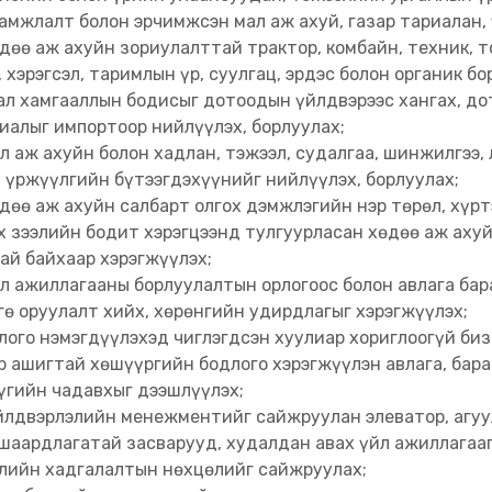
амжлалт болон эрчимжсэн мал аж ахуй, газар тариалан,
дөө аж ахуйн зориулалттай трактор, комбайн, техник, т
, хэрэгсэл, таримлын үр, суулгац, эрдэс болон органик б
ал хамгааллын бодисыг дотоодын үйлдвэрээс хангах, до
иалыг импортоор нийлүүлэх, борлуулах;
л аж ахуйн болон хадлан, тэжээл, судалгаа, шинжилгээ,
 үржүүлгийн бүтээгдэхүүнийг нийлүүлэх, борлуулах;
дөө аж ахуйн салбарт олгох дэмжлэгийн нэр төрөл, хүр
х зээлийн бодит хэрэгцээнд тулгуурласан хөдөө аж аху
ай байхаар хэрэгжүүлэх;
л ажиллагааны борлуулалтын орлогоос болон авлага бар
гө оруулалт хийх, хөрөнгийн удирдлагыг хэрэгжүүлэх;
лого нэмэгдүүлэхэд чиглэгдсэн хуулиар хориглоогүй биз
р ашигтай хөшүүргийн бодлого хэрэгжүүлэн авлага, бар
үгийн чадавхыг дээшлүүлэх;
йлдвэрлэлийн менежментийг сайжруулан элеватор, агуу
 шаардлагатай засварууд, худалдан авах үйл ажиллагаа
лийн хадгалалтын нөхцөлийг сайжруулах;