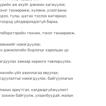
 үрийн аж ахуйг дэмжин хөгжүүлэх;
оног төхөөрөмж, хүлэмж, усалгааны
ордоо, түлш, шатах тослох материал,
тоодод үйлдвэрлэдэггүй бараа,
 лабораторийн техник, тоног төхөөрөмж,
тээмжийг нэмэгдүүлэх;
йн дэмжлэгийн бодлогыг харилцан үр
агдуулах замаар хөрөнгө төвлөрүүлэх,
несийн үйл ажиллагаа явуулах;
агдуулалтыг нэмэгдүүлэх, байгууллагын
лахын ариутгал, халдваргүйжүүлэлт
г зохион байгуулж, улаанбуудай, малын