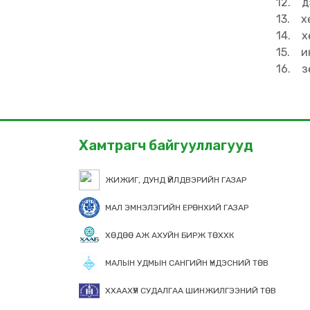
12. д
13. х
14. х
15. и
16. з
Хамтрагч байгууллагууд
ЖИЖИГ, ДУНД ҮЙЛДВЭРИЙН ГАЗАР
МАЛ ЭМНЭЛЭГИЙН ЕРӨНХИЙ ГАЗАР
ХӨДӨӨ АЖ АХУЙН БИРЖ ТӨХХК
МАЛЫН УДМЫН САНГИЙН ҮНДЭСНИЙ ТӨВ
ХХААХҮЯ СУДАЛГАА ШИНЖИЛГЭЭНИЙ ТӨВ