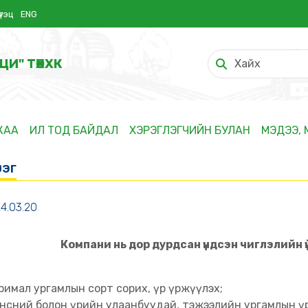
үтэц
ENG
ЦИ" ТӨХХК
ЖАА
ИЛ ТОД БАЙДАЛ
ХЭРЭГЛЭГЧИЙН БУЛАН
МЭДЭЭ,
рэг
4.03.20
Компани нь дор дурдсан үндсэн чиглэлийн 
римал ургамлын сорт сорих, үр үржүүлэх;
нсний болон үрийн улаанбуудай, тэжээлийн ургамлын ү