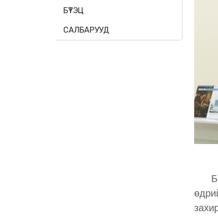
БҮТЭЦ
САЛБАРУУД
Б.
өдри
захи