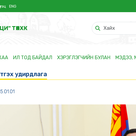
үтэц
ENG
ЦИ" ТӨХХК
ЖАА
ИЛ ТОД БАЙДАЛ
ХЭРЭГЛЭГЧИЙН БУЛАН
МЭДЭЭ,
этгэх удирдлага
5.01.01