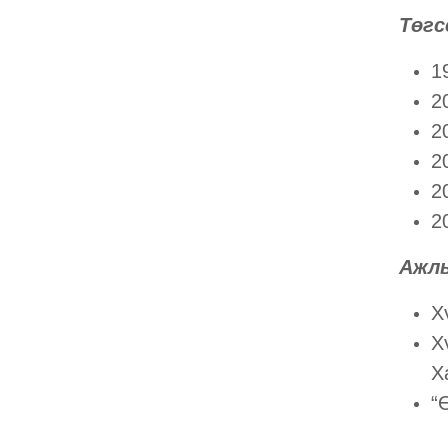
Төгс
1
2
2
2
2
2
Ажл
Х
Х
Х
“