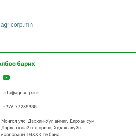
agricorp.mn
олбоо барих
info@agricorp.mn
+976 77238888
Монгол улс, Дархан-Уул аймаг, Дархан сум,
Дархан юнайтед арена, Хөдөө аж ахуйн
корпораци ТӨХХК төв байр