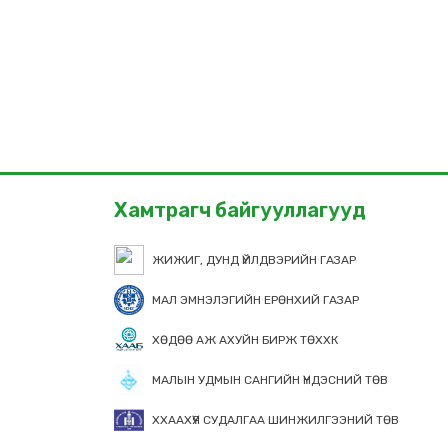
Хамтрагч байгууллагууд
ЖИЖИГ, ДУНД ҮЙЛДВЭРИЙН ГАЗАР
МАЛ ЭМНЭЛЭГИЙН ЕРӨНХИЙ ГАЗАР
ХӨДӨӨ АЖ АХУЙН БИРЖ ТӨХХК
МАЛЫН УДМЫН САНГИЙН ҮНДЭСНИЙ ТӨВ
ХХААХҮЯ СУДАЛГАА ШИНЖИЛГЭЭНИЙ ТӨВ