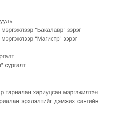
гууль
 мэргэжлээр “Бакалавр” зэрэг
 мэргэжлээр “Магистр” зэрэг
ргалт
” сургалт
ар тариалан хариуцсан мэргэжилтэн
ариалан эрхлэлтийг дэмжих сангийн