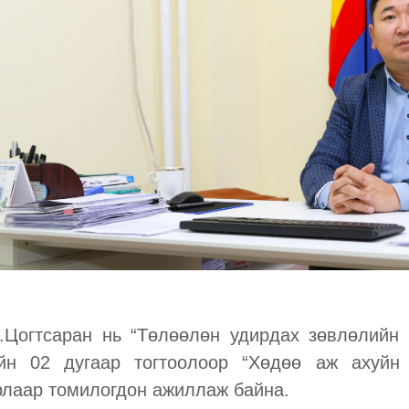
Цогтсаран нь “Төлөөлөн удирдах зөвлөлийн 
йн 02 дугаар тогтоолоор “Хөдөө аж ахуйн 
рлаар томилогдон ажиллаж байна.