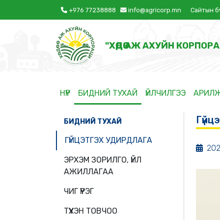
+976 77238888
info@agricorp.mn
Сайтын б
"ХӨДӨӨ АЖ АХУЙН КОРПОРА
НҮҮР
БИДНИЙ ТУХАЙ
ҮЙЛЧИЛГЭЭ
АРИЛ
Гүйц
БИДНИЙ ТУХАЙ
ГҮЙЦЭТГЭХ УДИРДЛАГА
202
ЭРХЭМ ЗОРИЛГО, ҮЙЛ
АЖИЛЛАГАА
ЧИГ ҮҮРЭГ
ТҮҮХЭН ТОВЧОО