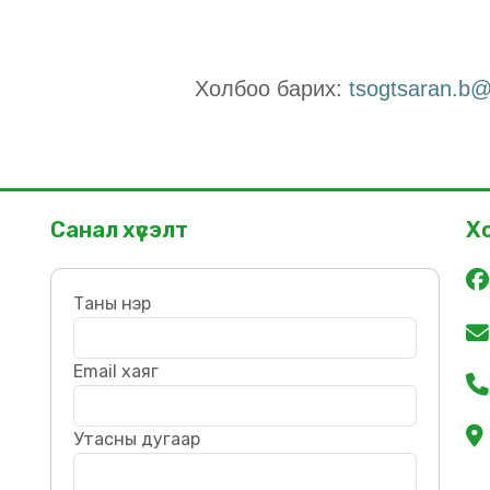
Холбоо барих:
tsogtsaran.b@
Санал хүсэлт
Х
Таны нэр
Email хаяг
Утасны дугаар