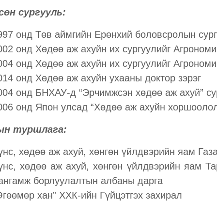
сөн сургууль:
997 онд Төв аймгийн Ерөнхий боловсролын сур
002 онд Хөдөө аж ахуйн их сургуулийг Агрономи
004 онд Хөдөө аж ахуйн их сургуулийг Агрономи
014 онд Хөдөө аж ахуйн ухааны доктор зэрэг
004 онд БНХАУ-д “Эрчимжсэн хөдөө аж ахуй” су
006 онд Япон улсад “Хөдөө аж ахуйн хоршоолол
ын туршлага:
үнс, хөдөө аж ахуй, хөнгөн үйлдвэрийн яам Газ
үнс, хөдөө аж ахуй, хөнгөн үйлдвэрийн яам Т
ангамж борлуулалтын албаны дарга
Өгөөмөр хан” ХХК-ийн Гүйцэтгэх захирал