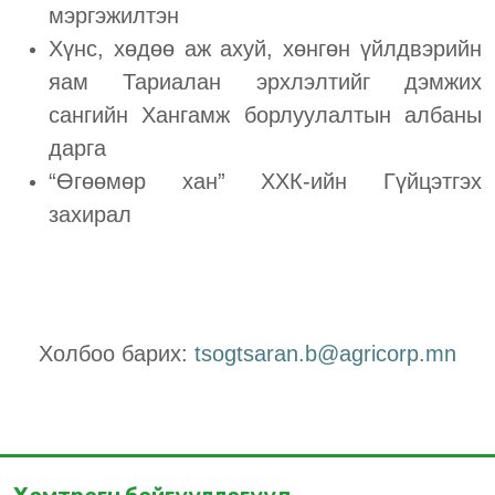
мэргэжилтэн
Хүнс, хөдөө аж ахуй, хөнгөн үйлдвэрийн
яам Тариалан эрхлэлтийг дэмжих
сангийн Хангамж борлуулалтын албаны
дарга
“Өгөөмөр хан” ХХК-ийн Гүйцэтгэх
захирал
Холбоо барих:
tsogtsaran.b@agricorp.mn