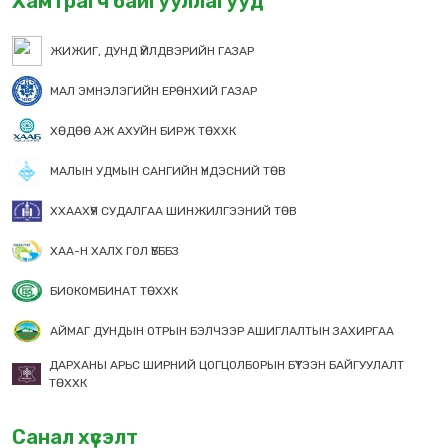
Хамтрагч байгууллагууд
ЖИЖИГ, ДУНД ҮЙЛДВЭРИЙН ГАЗАР
МАЛ ЭМНЭЛЭГИЙН ЕРӨНХИЙ ГАЗАР
ХӨДӨӨ АЖ АХУЙН БИРЖ ТӨХХК
МАЛЫН УДМЫН САНГИЙН ҮНДЭСНИЙ ТӨВ
ХХААХҮЯ СУДАЛГАА ШИНЖИЛГЭЭНИЙ ТӨВ
ХАА-Н ХАЛХ ГОЛ ҮБББЗ
БИОКОМБИНАТ ТӨХХК
АЙМАГ ДУНДЫН ОТРЫН БЭЛЧЭЭР АШИГЛАЛТЫН ЗАХИРГАА
ДАРХАНЫ АРЬС ШИРНИЙ ЦОГЦОЛБОРЫН БҮТЭЭН БАЙГУУЛАЛТ
ТӨХХК
Санал хүсэлт