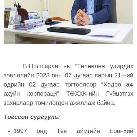
Б.Цогтсаран нь “Төлөөлөн удирдах
зөвлөлийн 2023 оны 07 дугаар сарын 21-ний
өдрийн 02 дугаар тогтоолоор “Хөдөө аж
ахуйн корпораци” ТӨХХК-ийн Гүйцэтгэх
захирлаар томилогдон ажиллаж байна.
Төгссөн сургууль:
1997 онд Төв аймгийн Ерөнхий