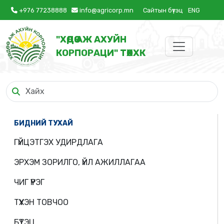
+976 77238888
info@agricorp.mn
Сайтын бүтэц
ENG
"ХӨДӨӨ АЖ АХУЙН
КОРПОРАЦИ" ТӨХХК
БИДНИЙ ТУХАЙ
ГҮЙЦЭТГЭХ УДИРДЛАГА
ЭРХЭМ ЗОРИЛГО, ҮЙЛ АЖИЛЛАГАА
ЧИГ ҮҮРЭГ
ТҮҮХЭН ТОВЧОО
БҮТЭЦ